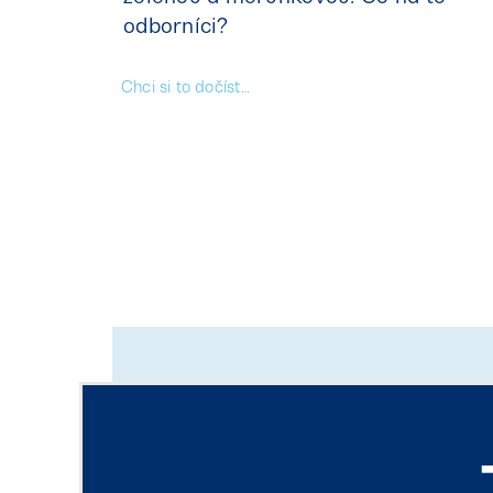
odborníci?
Chci si to dočíst…