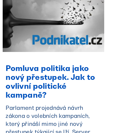
Pomluva politika jako
nový přestupek. Jak to
ovlivní politické
kampaně?
Parlament projednává návrh
zákona o volebních kampaních,
který přináší mimo jiné nový
přestupek týkající se lží. Server