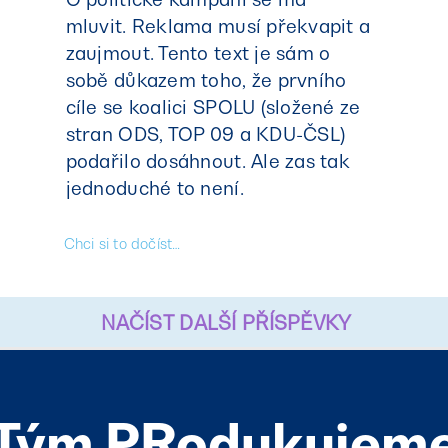
mluvit. Reklama musí překvapit a
zaujmout. Tento text je sám o
sobě důkazem toho, že prvního
cíle se koalici SPOLU (složené ze
stran ODS, TOP 09 a KDU-ČSL)
podařilo dosáhnout. Ale zas tak
jednoduché to není.
Chci si to dočíst…
NAČÍST DALŠÍ PŘÍSPĚVKY
Tým PRodukujem