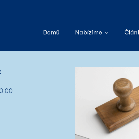
Domů
Nabízíme
Člán
:
10 00