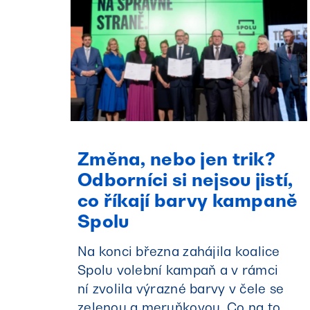
Změna, nebo jen trik?
Odborníci si nejsou jistí,
co říkají barvy kampaně
Spolu
Na konci března zahájila koalice
Spolu volební kampaň a v rámci
ní zvolila výrazné barvy v čele se
zelenou a meruňkovou. Co na to