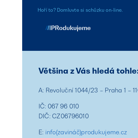
Přeskočit
Hoří to? Domluvte si
schůzku on-line
.
na
obsah
Většina z Vás hledá tohle
A: Revoluční 1044/23 – Praha 1 – 1
IČ: 067 96 010
DIČ: CZ06796010
E:
info(zavináč)produkujeme.cz