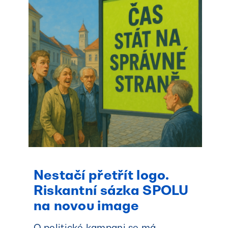
Nestačí přetřít logo.
Riskantní sázka SPOLU
na novou image
O politické kampani se má