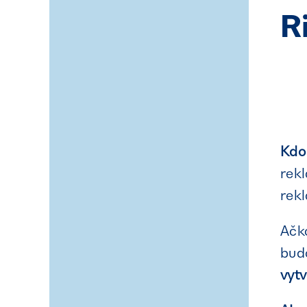
R
Kdo
rekl
rek
Ačk
bud
vyt