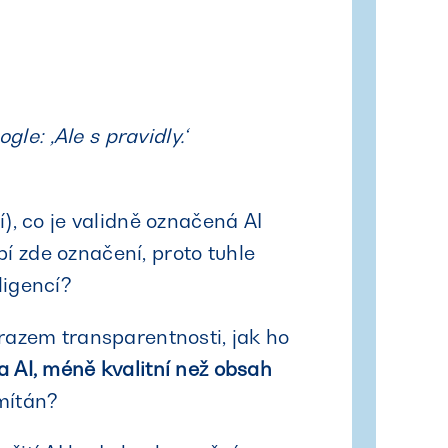
le: ‚Ale s pravidly.‘
), co je validně označená AI
bí zde označení, proto tuhle
ligencí?
razem transparentnosti, jak ho
 AI, méně kvalitní než obsah
mítán?