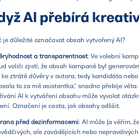
dyž AI přebírá kreati
 je důležité označovat obsah vytvořený AI?
ěryhodnost a transparentnost
: Ve volební kamp
d voliči zjistí, že obsah kampaně byl generován 
 ke ztrátě důvěry v autora, tedy kandidáta nebo 
sala to za mě asistentka,“ snadno přebije věta:
ívání AI k vytváření obsahu může vyvolat otázky
ení. Označení je cesta, jak obsahy odlišit.
rana před dezinformacemi
: AI může (a věřím, ž
vědčivých, ale zavádějících nebo nepravdivých in