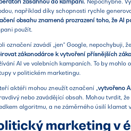
operátoři zasáhnou do kampaní.
Nepochybně. Vyu
odou, například díky schopnosti rychle generov
ačení obsahu znamená prozrazení toho, že AI p
pani použít.
li označení zavádí „jen“ Google, nepochybuji, ž
irovat zákonodárce k vytvoření přísnějších zák
ívání AI ve volebních kampaních. To by mohlo ome
tupy v politickém marketingu.
eří aktéři mohou zneužít označení „
vytvořeno A
avdivý nebo zavádějící obsah. Mohou tvrdit, že
edkem algoritmu, a ne záměrného úsilí klamat v
olitický marketing v é