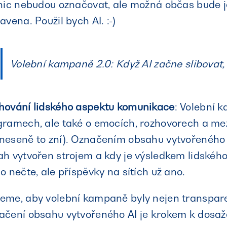
 nic nebudou označovat, ale možná občas bude 
avena. Použil bych AI. :-)
Volební kampaně 2.0: Když AI začne slibovat, 
hování lidského aspektu komunikace
: Volební 
gramech, ale také o emocích, rozhovorech a mez
eseně to zní). Označením obsahu vytvořeného AI
ah vytvořen strojem a kdy je výsledkem lidské
o nečte, ale příspěvky na sítích už ano.
eme, aby volební kampaně byly nejen transparen
čení obsahu vytvořeného AI je krokem k dosažen