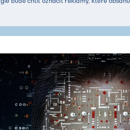
le bude chtít označit reklamy, které obsahu