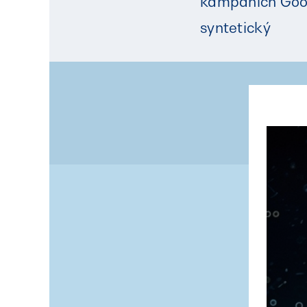
kampaních Goog
syntetický