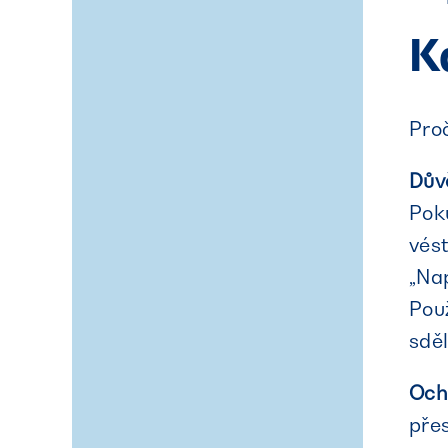
K
Proč
Dův
Poku
vést
„Nap
Použ
sděl
Och
přes