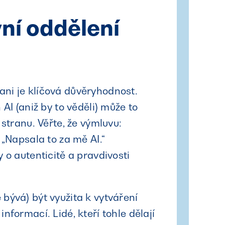
vní oddělení
ani je klíčová důvěryhodnost.
AI (aniž by to věděli) může to
stranu. Věřte, že výmluvu:
 „Napsala to za mě AI.“
 o autenticitě a pravdivosti
e bývá) být využita k vytváření
formací. Lidé, kteří tohle dělají