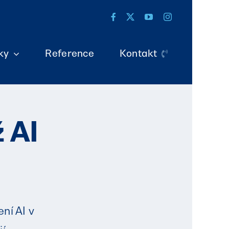
ky
Reference
Kontakt
 AI
ní AI v