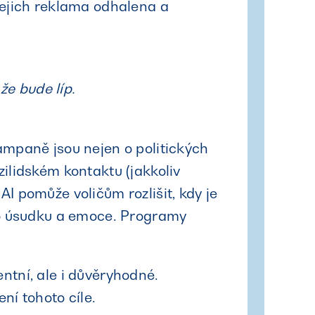
jejich reklama odhalena a
že bude líp.
kampaně jsou nejen o politických
ilidském kontaktu (jakkoliv
 pomůže voličům rozlišit, kdy je
ho úsudku a emoce. Programy
tní, ale i důvěryhodné.
í tohoto cíle.