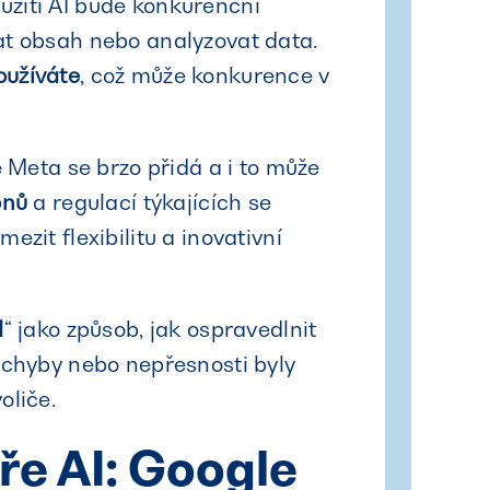
žití AI bude konkurenční
at obsah nebo analyzovat data.
oužíváte
, což může konkurence v
e Meta se brzo přidá a i to může
onů
a regulací týkajících se
zit flexibilitu a inovativní
I
“ jako způsob, jak ospravedlnit
 chyby nebo nepřesnosti byly
oliče.
ře AI: Google