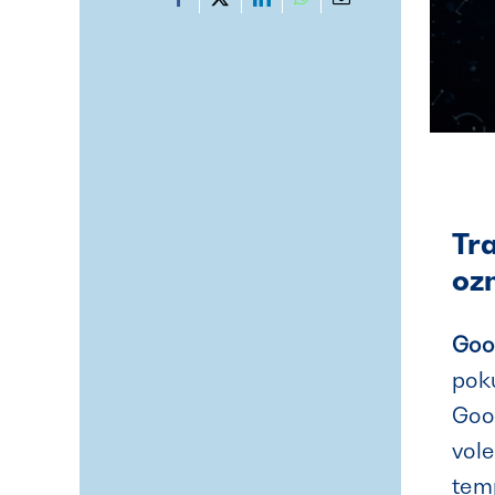
Tr
oz
Goo
poku
Goo
vole
temp