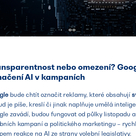
ansparentnost nebo omezení? Googl
načení AI v kampaních
gle
bude chtít označit reklamy, které obsahují
s
d je píše, kreslí či jinak naplňuje umělá intelig
gle zavádí, budou fungovat od půlky listopadu 
bních kampaní a politického marketingu – rychle
em reakce na AI ze strany volební legislativy.