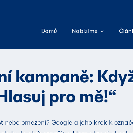
Domů
Nabízíme
Člán
ní kampaně: Když
„Hlasuj pro mě!“
t nebo omezení? Google a jeho krok k označe