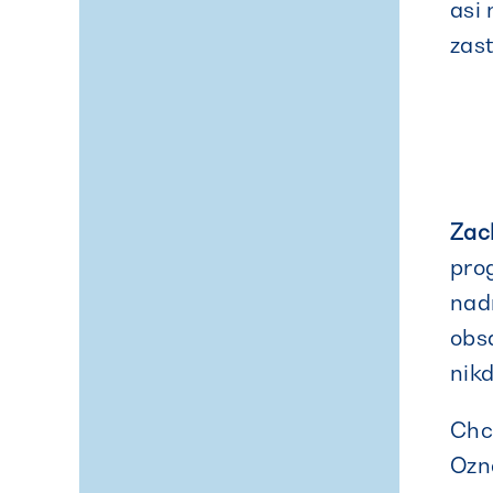
asi
zast
Zac
pro
nadn
obs
nikd
Chc
Ozna