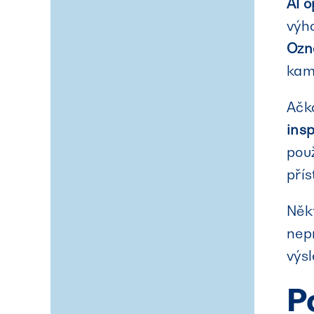
AI 
výh
Ozn
kam
Ačko
insp
použ
přís
Někt
nepr
výsl
P