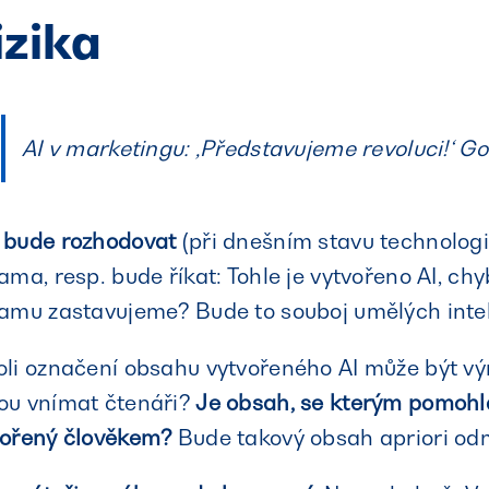
izika
AI v marketingu: ‚Představujeme revoluci!‘ Goog
 bude rozhodovat
(při dnešním stavu technologií
ama, resp. bude říkat: Tohle je vytvořeno AI, chy
lamu zastavujeme? Bude to souboj umělých inte
oli označení obsahu vytvořeného AI může být vý
ou vnímat čtenáři?
Je obsah, se kterým pomohla
vořený člověkem?
Bude takový obsah apriori od