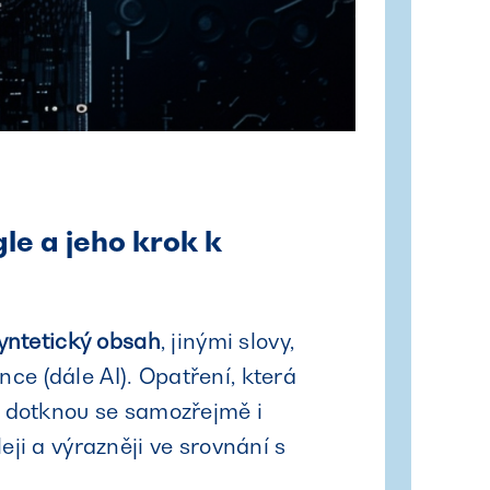
e a jeho krok k
yntetický obsah
, jinými slovy,
ence (dále AI). Opatření, která
a dotknou se samozřejmě i
ji a výrazněji ve srovnání s