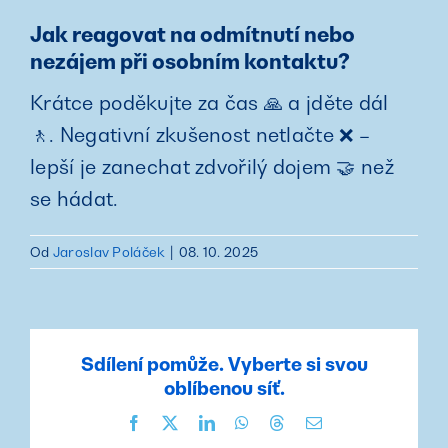
Jak reagovat na odmítnutí nebo
nezájem při osobním kontaktu?
Krátce poděkujte za čas 🙏 a jděte dál
🚶. Negativní zkušenost netlačte ❌ –
lepší je zanechat zdvořilý dojem 🤝 než
se hádat.
Od
Jaroslav Poláček
|
08. 10. 2025
Sdílení pomůže. Vyberte si svou
oblíbenou síť.
Facebook
X
LinkedIn
WhatsApp
Threads
E-
mail