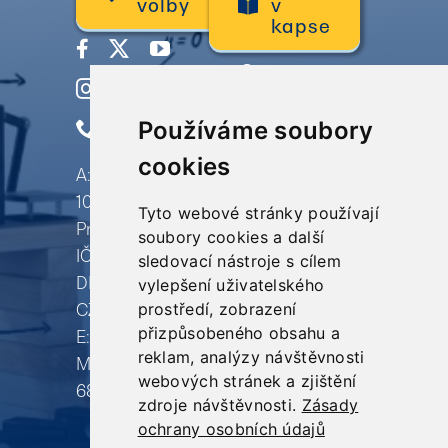
volby
v
kapse
O
nás
Používáme soubory
Termín
cookies
konzultace
A: Revoluční
1044/23 –
Školení
Tyto webové stránky používají
Praha 1 – 110 00
soubory cookies a další
Volební
IČ: 067 96 010
sledovací nástroje s cílem
DIČ:
kampaně
vylepšení uživatelského
prostředí, zobrazení
CZ06796010
Reference
přizpůsobeného obsahu a
E: info@produkujeme.cz
reklam, analýzy návštěvnosti
M: +420 732 80
webových stránek a zjištění
68 98
zdroje návštěvnosti.
Zásady
ochrany osobních údajů