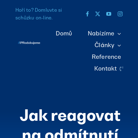
Přeskočit
Hoří to? Domluvte si
na
schůzku on-line
.
obsah
Domů
Nabízíme
Články
Reference
Kontakt
Jak reagovat
na odmítnutí