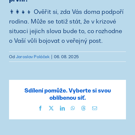
👨‍👩‍👧‍👦 Ověřit si, zda Vás doma podpoří
rodina. Může se totiž stát, že v krizové
situaci jejich slova bude to, co rozhodne
o Vaší vůli bojovat o veřejný post.
Od
Jaroslav Poláček
|
06. 08. 2025
Sdílení pomůže. Vyberte si svou
oblíbenou síť.
Facebook
X
LinkedIn
WhatsApp
Threads
E-
mail