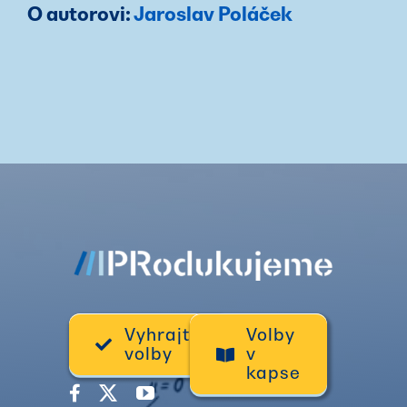
O autorovi:
Jaroslav Poláček
Vyhrajte
Volby
volby
v
kapse