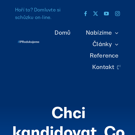
Přeskočit
Hoří to? Domluvte si
na
schůzku on-line
.
obsah
Domů
Nabízíme
Články
Reference
Kontakt
Chci
kandidovat. Co