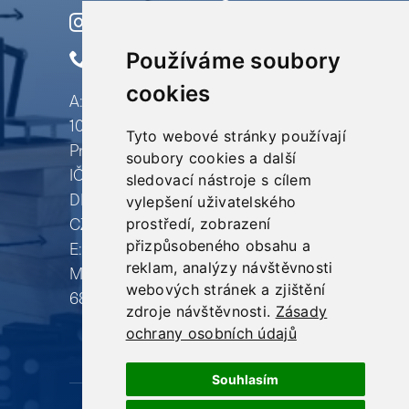
O
nás
Používáme soubory
Termín
cookies
konzultace
A: Revoluční
1044/23 –
Školení
Tyto webové stránky používají
Praha 1 – 110 00
soubory cookies a další
Volební
IČ: 067 96 010
sledovací nástroje s cílem
DIČ:
kampaně
vylepšení uživatelského
prostředí, zobrazení
CZ06796010
Reference
přizpůsobeného obsahu a
E: info@produkujeme.cz
reklam, analýzy návštěvnosti
M: +420 732 80
webových stránek a zjištění
68 98
zdroje návštěvnosti.
Zásady
ochrany osobních údajů
Souhlasím