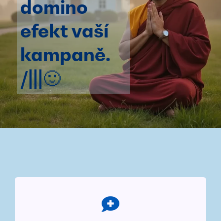
domino
efekt vaší
kampaně.
/|||🙂