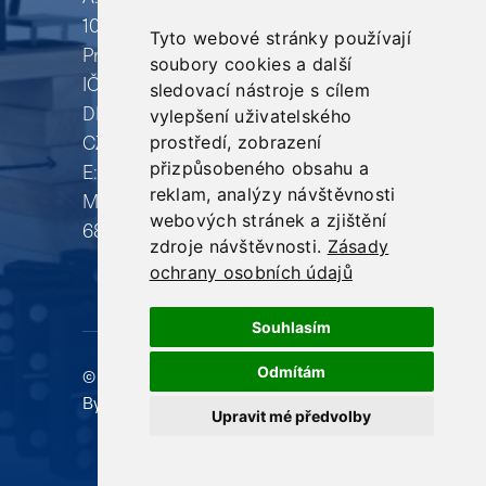
1044/23 –
Tyto webové stránky používají
Školení
Praha 1 – 110 00
soubory cookies a další
Volební
IČ: 067 96 010
sledovací nástroje s cílem
DIČ:
vylepšení uživatelského
kampaně
prostředí, zobrazení
CZ06796010
Reference
přizpůsobeného obsahu a
E: info@produkujeme.cz
reklam, analýzy návštěvnosti
M: +420 732 80
webových stránek a zjištění
68 98
zdroje návštěvnosti.
Zásady
ochrany osobních údajů
Souhlasím
Odmítám
© 2012 - 2026 •
PRodukujeme S.r.o. • Powered
By
WordPress
Upravit mé předvolby