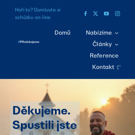
Přeskočit
Hoří to? Domluvte si
na
schůzku on-line
.
obsah
Domů
Nabízíme
Články
Reference
Kontakt
Děkujeme.
Spustili jste